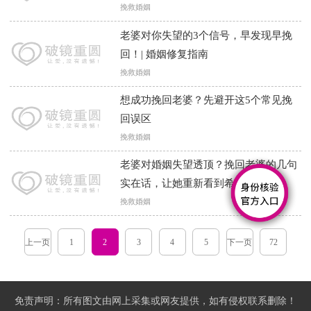
挽救婚姻
老婆对你失望的3个信号，早发现早挽
回！| 婚姻修复指南
挽救婚姻
想成功挽回老婆？先避开这5个常见挽
回误区
挽救婚姻
老婆对婚姻失望透顶？挽回老婆的几句
实在话，让她重新看到希望
挽救婚姻
上一页
1
2
3
4
5
下一页
72
免责声明：所有图文由网上采集或网友提供，如有侵权联系删除！