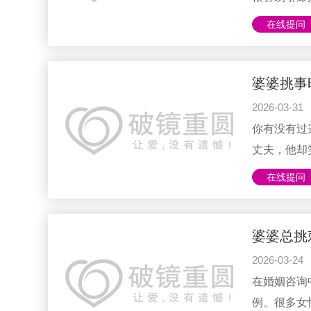
最初婆婆对
在线提问
最后因“是
原本甜蜜的
屈不已，甚
婆婆挑事
疑爱答婚姻
2026-03-31
矛盾，修复
你有没有过
到婚姻危机陈琳
丈夫，他却
想：他是在
在线提问
婆因为孩子
子好，别吵
第二天继续
婆婆总挑
实则是在用
2026-03-24
得：在这个
在婚姻咨询
选择了“消失”。
例。很多女