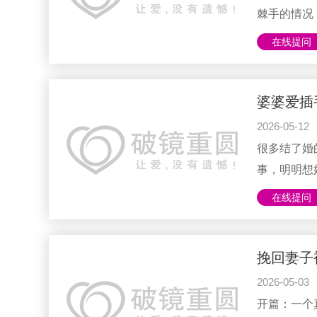
白......
棘手的情况
这种情况时
在线提问
但其实，这
一下女方父
家长的支持
婆婆爱插
感关系中，
2026-05-12
父母是嫌贫
很多结了婚
种认知。然而，
事，明明想
得委屈、压
在线提问
太敏感？是
情感咨询这
想跟你说一
挽回妻子
而在你身边
2026-05-03
人，她只是
开篇：一个