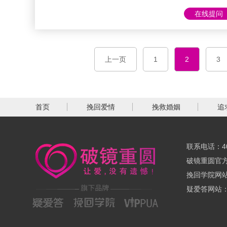
不够爱自己
在线提问
如何巧妙化
享4个有效
边。一、统
上一页
1
2
3
婚三年，一
间的推移，
面。舒欣崇尚
首页
挽回爱情
挽救婚姻
追
联系电话：400
破镜重圆官方网
挽回学院网站：
疑爱答网站：ww