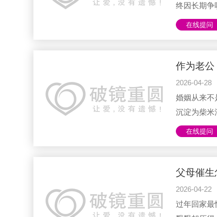
子的伴侣。两
终因长期争
的感情，决
在线提问
意想不到的
时止损”。
至怀疑自己
中，许多人
2026-04-28
前景的不看
婚姻从来不
如何应对这些外
沉淀为柴米
些矛盾或许
在线提问
彼此期待的
往往是决定
聪在多年的
父母催生
身难以解决
2026-04-22
先做倾听者
过年回家最
觉得儿媳夹菜时