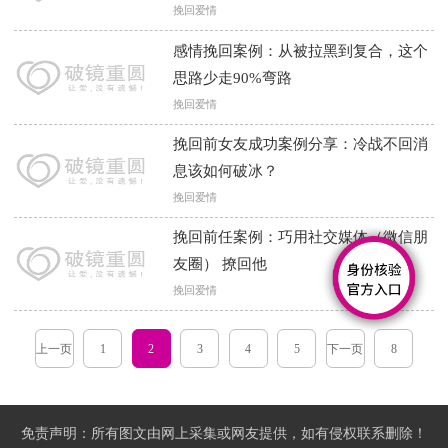
挽回爱情
感情挽回案例：从被拉黑到复合，这个
思路少走90%弯路
挽回爱情
挽回前女友成功案例分享：冷战不回消
息该如何破冰？
挽回爱情
挽回前任案例：巧用社交媒体（微信朋
友圈） 撩回他
挽回爱情
上一页
1
2
3
4
5
下一页
8
免责声明：所有图文由网上采集或网友提供，如有侵权联系删除！