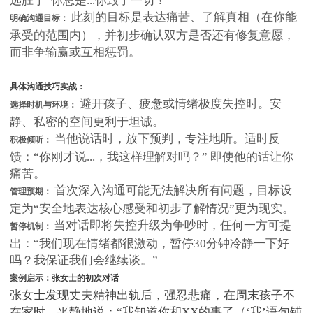
此刻的目标是表达痛苦、了解真相（在你能
明确沟通目标：
承受的范围内），并初步确认双方是否还有修复意愿，
而非争输赢或互相惩罚。
具体沟通技巧实战：
避开孩子、疲惫或情绪极度失控时。安
选择时机与环境：
静、私密的空间更利于坦诚。
当他说话时，放下预判，专注地听。适时反
积极倾听：
馈：“你刚才说...，我这样理解对吗？” 即使他的话让你
痛苦。
首次深入沟通可能无法解决所有问题，目标设
管理预期：
定为“安全地表达核心感受和初步了解情况”更为现实。
当对话即将失控升级为争吵时，任何一方可提
暂停机制：
出：“我们现在情绪都很激动，暂停30分钟冷静一下好
吗？我保证我们会继续谈。”
案例启示：张女士的初次对话
张女士发现丈夫精神出轨后，强忍悲痛，在周末孩子不
在家时，平静地说：“我知道你和XX的事了（‘我’语句铺