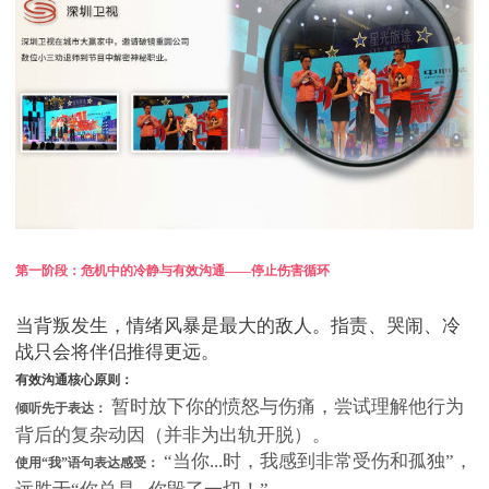
第一阶段：危机中的冷静与有效沟通——停止伤害循环
当背叛发生，情绪风暴是最大的敌人。指责、哭闹、冷
战只会将伴侣推得更远。
有效沟通核心原则：
暂时放下你的愤怒与伤痛，尝试理解他行为
倾听先于表达：
背后的复杂动因（并非为出轨开脱）。
“当你...时，我感到非常受伤和孤独”，
使用“我”语句表达感受：
远胜于“你总是...你毁了一切！”