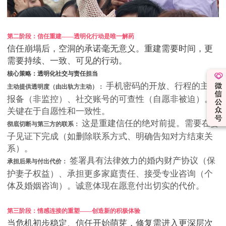
第二阶段：信任重建——透明化行动是唯一解药
信任崩塌后，空洞的承诺毫无意义。重建需要时间，更
需要持续、一致、可见的行动。
核心策略：透明化社交与责任担当
手机密码的开放、行程的主动
主动提供透明度（由出轨方主动）：
报备（非监控）、社交账号的可查性（自愿非被迫）。
关键在于自愿性和一致性。
这是重建信任的绝对前提。需要在妻
彻底切断与第三方的联系：
子见证下完成（如删除联系方式、明确告知对方结束关
系）。
签署具有法律效力的婚内财产协议（保
承担后果与付出代价：
护妻子权益）、承担更多家庭责任、接受专业咨询（个
体及婚姻咨询）。诚意体现在愿意付出切实的代价。
第三阶段：情感连接的重塑——创造新的积极体验
当危机初步稳定、信任开始萌芽，修复需进入更深层次