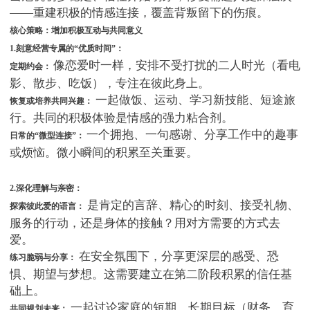
——重建积极的情感连接，覆盖背叛留下的伤痕。
核心策略：增加积极互动与共同意义
1.刻意经营专属的“优质时间”：
像恋爱时一样，安排不受打扰的二人时光（看电
定期约会：
影、散步、吃饭），专注在彼此身上。
一起做饭、运动、学习新技能、短途旅
恢复或培养共同兴趣：
行。共同的积极体验是情感的强力粘合剂。
一个拥抱、一句感谢、分享工作中的趣事
日常的“微型连接”：
或烦恼。微小瞬间的积累至关重要。
2.深化理解与亲密：
是肯定的言辞、精心的时刻、接受礼物、
探索彼此爱的语言：
服务的行动，还是身体的接触？用对方需要的方式去
爱。
在安全氛围下，分享更深层的感受、恐
练习脆弱与分享：
惧、期望与梦想。这需要建立在第二阶段积累的信任基
础上。
一起讨论家庭的短期、长期目标（财务、育
共同规划未来：