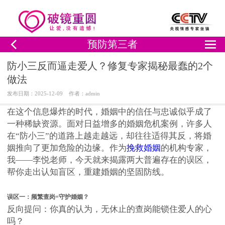
预防第三者
防小三反而逼走爱人？修复专家揭秘最蠢的2个
做法
发布日期：2025-12-09 作者：admin
在这个信息爆炸的时代，婚姻中的信任与忠诚似乎成了
一种稀缺资源。面对日益增多的婚姻危机案例，许多人
在“防小三”的道路上越走越远，却往往适得其反，将婚
姻推向了更加危险的边缘。作为
挽救婚姻
的机构专家，
我——李悦老师，今天就来揭露两大普遍存在的误区，
帮你走出认知盲区，重建婚姻的坚固防线。
误区一：频繁查岗=守护婚姻？
反向提问：你真的认为，无休止的查岗能锁住爱人的心
吗？