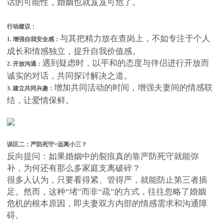
话的可能性，婚姻也就岌岌可危了。
行动建议：
与其把精力放在查岗上，不如专注于个人
1. 增强自我安全感：
成长和情感独立，提升自我价值感。
遇到疑虑时，以平和的态度与伴侣进行开放而
2. 开放沟通：
诚实的对话，共同探讨解决之道。
增加共同活动的时间，增强夫妻间的情感联
3. 建立共同兴趣：
结，让爱情保鲜。
误区二：严防死守=远离小三？
反向提问：如果婚姻中的裂痕真的靠严防死守就能弥
补，为何还有那么多家庭支离破碎？
很多人认为，只要看得紧、管得严，就能防止第三者插
足。然而，这种“堵”而非“疏”的方式，往往忽略了婚姻
危机的根本原因，即夫妻双方内部的情感需求和沟通障
碍。