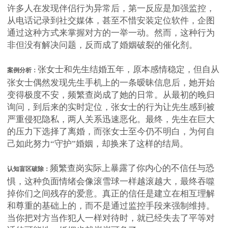
许多人在发现伴侣行为异常后，第一反应是加强监控，
从电话记录到社交媒体，甚至不惜安装定位软件，企图
通过这种方式来掌握对方的一举一动。然而，这种行为
非但没有解决问题，反而成了婚姻破裂的催化剂。
张女士和先生结婚五年，原本感情稳定，但自从
案例分析：
张女士偶然发现先生手机上的一条暧昧信息后，她开始
变得极度不安，频繁查岗成了她的日常。从最初的晚归
询问，到后来的实时定位，张女士的行为让先生感到被
严重侵犯隐私，两人关系迅速恶化。最终，先生在巨大
的压力下选择了离婚，而张女士至今仍不明白，为何自
己如此努力“守护”婚姻，却换来了这样的结局。
频繁查岗实际上暴露了你内心的不信任与恐
认知盲区破除：
惧，这种负面情绪会像滚雪球一样越滚越大，最终吞噬
掉你们之间残存的爱意。真正的信任是建立在相互理解
和尊重的基础上的，而不是通过监控手段来强制维持。
当你把对方当作犯人一样对待时，就已经失去了平等对