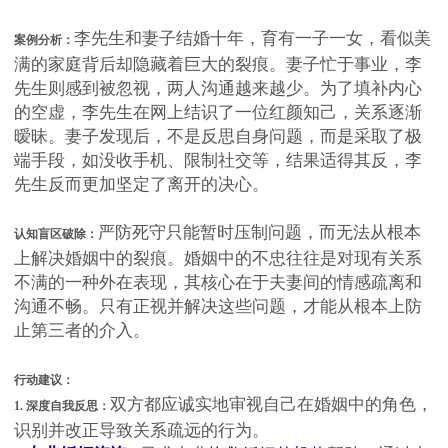
李先生和妻子结婚十年，育有一子一女，看似美
案例分析：
满的家庭背后却隐藏着巨大的裂痕。妻子忙于事业，李
先生则感到被忽视，两人沟通越来越少。为了填补内心
的空虚，李先生在网上结识了一位红颜知己，关系逐渐
暧昧。妻子发现后，不是反思自身问题，而是采取了极
端手段，如没收手机、限制社交等，结果适得其反，李
先生反而更加坚定了离开的决心。
严防死守只能暂时压制问题，而无法从根本
认知盲区破除：
上解决婚姻中的裂痕。婚姻中的不忠往往是对现有关系
不满的一种外在表现，其核心在于夫妻间的情感疏离和
沟通不畅。只有正视并解决这些问题，才能从根本上防
止第三者的介入。
行动建议：
双方都应诚实地审视自己在婚姻中的角色，
1. 深度自我反思：
识别并改正导致关系疏远的行为。