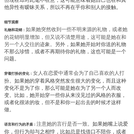
但现在却对此毫不在意，这可能意味着她自己也在和其
他异性有暧昧关系，所以不再在乎你和别人的接触。
细节观察
如果她突然收到一些不明来源的礼物，或者她
礼物和花销：
的花销明显增加，但又说不清楚用途，这可能是她在和
另一个人交往的迹象。
另外，如果她开始对你送的礼物
不那么珍惜，或者不再期待你的礼物，这也可能是一个
问题。
女人在恋爱中通常会为了自己喜欢的人打
穿着打扮的变化：
扮。
如果她的穿着风格突然发生很大的变化，而且这种
变化不是为了你，那么可能是她在为了另一个人而改
变。比如，她开始穿一些你从来没见过的风格的衣服，
或者化很浓的妆，但不是和你一起出去的时候才这样
做。
注意她的言行是否一致。
如果她嘴上说爱
语言和行为的矛盾：
你，但行为却与之相悖，比如总是找借口不陪你，或者