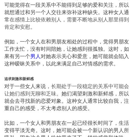
可能觉得在一段关系中不能得到足够的爱和关注，所以
就想通过和另一个人交往来弥补这种缺失。这种女人通
常
在感情上比较依赖别人，需要不断地从别人那里得到
肯定和安慰。
例如，一个女人在和男朋友相处的过程中，觉得男朋友
工作太忙，没有时间陪她，让她感到很孤独。这时，如
果有另一个
男人
对她表示关心和爱意，她可能就会陷入
这种暧昧关系中，以此来满足自己对情感的需求。
追求刺激和新鲜感
对于一些女人来说，
长期处于一段稳定的关系中可能会
让她们感到无聊和乏味。
她们渴望刺激和新鲜感，所以
就会去寻找新的恋爱对象。这种女人通常比较自我，注
重自己的感受，不太考虑别人的感受。
比如，一个女人和男朋友在一起已经很长时间了，生活
变得平淡无奇。这时，她可能会被一个新认识的男人所