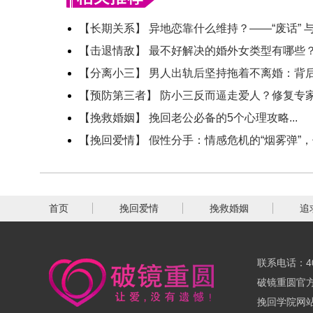
【长期关系】 异地恋靠什么维持？——“废话” 与及
【击退情敌】 最不好解决的婚外女类型有哪些？婚
【分离小三】 男人出轨后坚持拖着不离婚：背后隐
【预防第三者】 防小三反而逼走爱人？修复专家揭
【挽救婚姻】 挽回老公必备的5个心理攻略...
【挽回爱情】 假性分手：情感危机的“烟雾弹”，你
首页
挽回爱情
挽救婚姻
追
联系电话：400
破镜重圆官方网
挽回学院网站：