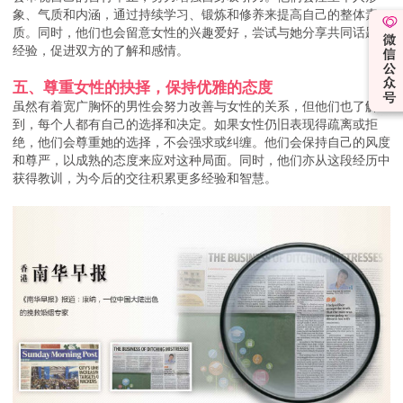
象、气质和内涵，通过持续学习、锻炼和修养来提高自己的整体素
质。同时，他们也会留意女性的兴趣爱好，尝试与她分享共同话题和
经验，促进双方的了解和感情。
五、尊重女性的抉择，保持优雅的态度
虽然有着宽广胸怀的男性会努力改善与女性的关系，但他们也了解
到，每个人都有自己的选择和决定。如果女性仍旧表现得疏离或拒
绝，他们会尊重她的选择，不会强求或纠缠。他们会保持自己的风度
和尊严，以成熟的态度来应对这种局面。同时，他们亦从这段经历中
获得教训，为今后的交往积累更多经验和智慧。