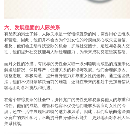
六、发展稳固的人际关系
有见识的男士了解，人际关系是一张错综复杂的网，需要用心去维系
和营造。因此，他们并不会因为个别女性的冷漠而灰心或失去自信。
相反，他们会主动寻找交际的机会，扩展社交圈子。透过与各类人交
往，他们提升社交技能与人际处理能力，为未来成功奠定坚实基础。
面对女性的冷漠，有眼界的男性会采取一系列聪明而成熟的措施来化
解尴尬情况、保持尊严，促进关系的和谐与发展。他们会理解原因、
调整态度、积极沟通、提升自身魅力并尊重女性的选择。通过这些做
法，他们不仅能够解决当前的难题，还能在未来的相处中更加自信从
容地面对各种挑战和机遇。
在这个错综复杂的社会中，胸怀宽广的男性更容易赢得他人的尊重和
信任。他们的成熟、理智和包容不仅使他们能够从容应对女性的冷
淡，还在生活中展现出独特的魅力和风采。因此，我们应该向这些胸
怀宽广的男性学习，不断提升自身修养和能力，更好地面对各种人际
关系挑战。