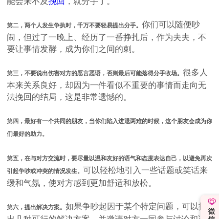
能会来不及
挽回
，就分手了。
你们可以随便吵
第二，两个人发生争执时，千万不要轻易提出分手。
闹，但过了一晚上、经历了一番挣扎后，作为夫夫，不
要让事情发酵，成为你们之间的刺。
很多人
第三，不要说出伤害对方的恶言恶语，否则最后可能落得分手收场。
本来关系良好，却因为一件看似不重要的事情而走向无
法挽回的结局，这是非常遗憾的。
第四，最好有一个共同的朋友，当你们陷入进退两难的时候，这个朋友会成为你
们最好的助力。
第五，在与对方交流时，要尽量以温和友好的语气和态度表达自己，以避免再次
可以轻松地引入一些话题或笑话来
引起争吵或冲突的情况发生。
缓和气氛，使对方感到更加舒适和放松。
如果争吵起因于某个特定问题，可以提
第六，提出解决方案。
出几种可行的解决方案，并邀请对方一同参与讨论和决