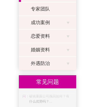
专家团队
成功案例
恋爱资料
问：
破镜重圆公司挽回流程怎么
样？靠谱吗？...
婚姻资料
答：
小欣最近失恋了，但是她非
常舍不得这段感情，于是她
外遇防治
想到了挽回，但是不管她怎
么努力，男友都没有...
常见问题
问：
破镜重圆公司挽回如何？有
什么优势吗？...
答：
随着时代的发展以及思想观
念上的改变，很多人都不再