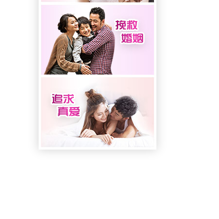
回公司与机构，很多消费者
看到有这么多...
问：
广州破镜重圆教育咨询有限
公司在网络上有哪些“假冒”现
象？...
答：
随着思想观念的不断进步，
很多人在遇到情感问题时都
不会选择听之任之了，更多
人的都会选择寻求外...
问：
广州破镜重圆教育咨询有限
公司收费几万吗？...
答：
随着经济的发展，人们的生
活水平有所提高，越来越多
的人在工作之余都把时间放
到了感情上面，于是...