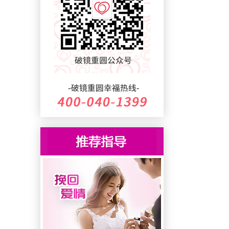
问：
广州破镜重圆教育咨询有限
公司口碑好吗？...
答：
很多人在遇到情感问题时，
都想要找到一家口碑好的，
成功案例多的情感挽回公
司。但是随着这一新兴...
问：
广州破镜重圆教育咨询有限
公司是假的吗？...
答：
随着广州破镜重圆教育咨询
有限公司被大众所熟知之
后，有越开越多的不法分子
开始冒充破镜重圆公司...
问：
广州破镜重圆教育咨询有限
公司收费3万4万？...
答：
保守估计，目前市面上至少
有40-50家层出不穷的情感挽