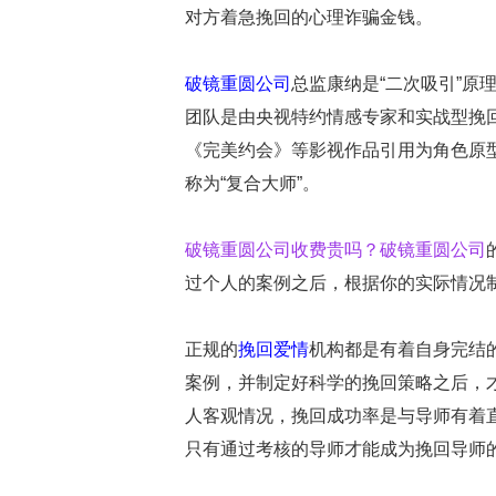
对方着急挽回的心理诈骗金钱。
破镜重圆公司
总监康纳是“二次吸引”原
团队是由央视特约情感专家和实战型挽回
《完美约会》等影视作品引用为角色原
称为“复合大师”。
破镜重圆公司收费贵吗？
破镜重圆公司
过个人的案例之后，根据你的实际情况
正规的
挽回爱情
机构都是有着自身完结
案例，并制定好科学的挽回策略之后，
人客观情况，挽回成功率是与导师有着
只有通过考核的导师才能成为挽回导师