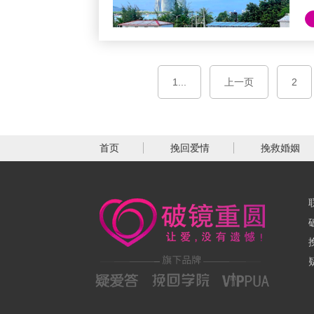
保
1...
上一页
2
首页
挽回爱情
挽救婚姻