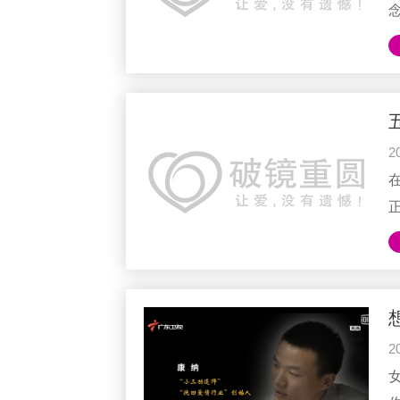
2
生
2
续