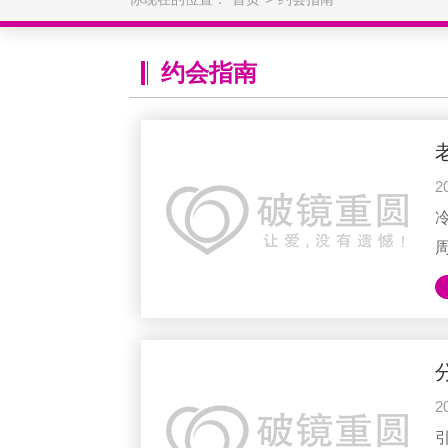
约会指南
2
2