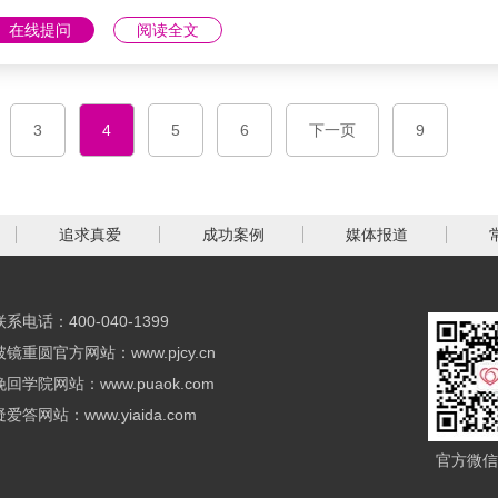
很多人和事，因此你也要去提升自己，包括内在价值、外在价值
在线提问
阅读全文
加价值，让TA跟你在一起的时候有新鲜和惊喜的感觉让你们的感
鲜。最后破镜重圆导师总结：七夕情人......
3
4
5
6
下一页
9
追求真爱
成功案例
媒体报道
联系电话：400-040-1399
破镜重圆官方网站：www.pjcy.cn
挽回学院网站：www.puaok.com
疑爱答网站：www.yiaida.com
官方微信