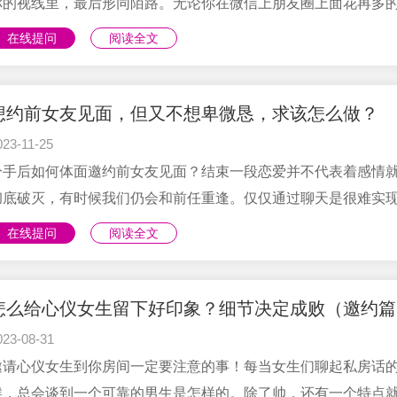
你的视线里，最后形同陌路。无论你在微信上朋友圈上面花再多
夫，最终的目的就是要约她出来。要想挽回女朋友就要不断地创
在线提问
阅读全文
见面的机会，合理的邀约不仅能让她重新地审视分手后改过自新
你，还能在约会的过程中慢慢升温你们的感情，能更好地挽留女
友。那在分手后应该如何约女友出来见面呢？1.约会前已经在微
想约前女友见面，但又不想卑微恳，求该怎么做？
建立一定的兴趣度前面都说过在微信上朋友圈上面不断花工夫的
023-11-25
就是约对方出来见面，所以你要从提升自己的魅力，不断提高的
分手后如何体面邀约前女友见面？结束一段恋爱并不代表着感情
够重新吸引女朋友才能发出......
彻底破灭，有时候我们仍会和前任重逢。仅仅通过聊天是很难实
合的目标的，见面无疑是增进感情密度最好的方式。复合的正确
在线提问
阅读全文
是聊天—见面—复合，网络往往给人一种虚幻的感觉，而面对面
则能消除这种感觉。当对方开始主动在你的朋友圈点赞和评论时
意味着她对你的一些行为不再抗拒。这时候，你可以考虑邀请对
怎么给心仪女生留下好印象？细节决定成败（邀约篇
些什么。我们需要如何恰当地邀请前女友见面呢？以下是一些建
023-08-31
措辞。1、在邀约之前，可以先为邀约做些准备工作，可以找个借
邀请心仪女生到你房间一定要注意的事！每当女生们聊起私房话
请对方，以避免给对方带......
候，总会谈到一个可靠的男生是怎样的。除了帅，还有一个特点