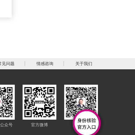
和附
问：
广州破镜重圆教育咨询有限
情
公司收费几万吗？...
答：
随着经济的发展，人们的生
活水平有所提高，越来越多
的人在工作之余都把时间放
到了感情上面，于是...
问：
广州破镜重圆教育咨询有限
常见问题
情感咨询
关于我们
公司收费怎么样？...
答：
在完成忙碌的工作之后，也
有越来越多的人开始把注意
力放到感情上面，但是由于
自小缺乏对这一方面...
问：
破镜重圆公司挽回流程怎么
样？靠谱吗？...
公众号
官方微博
康纳微博
答：
小欣最近失恋了，但是她非