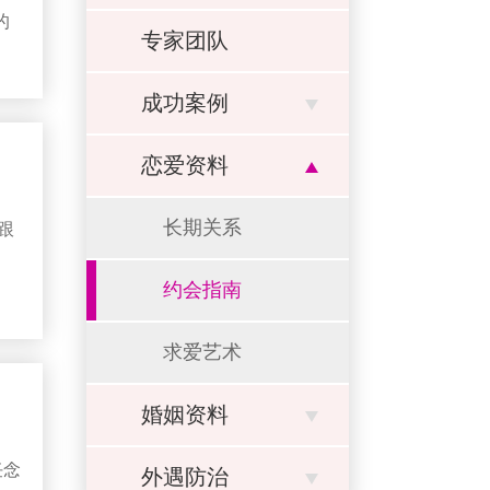
的
专家团队
我们
成功案例
你搭
恋爱资料
型场
能把
长期关系
跟
约会指南
反
实，
求爱艺术
复
问：
破镜重圆公司挽回流程怎么
金时
样？靠谱吗？...
婚姻资料
做
答：
小欣最近失恋了，但是她非
..
常舍不得这段感情，于是她
任念
外遇防治