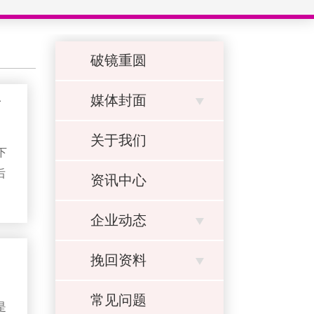
破镜重圆
媒体封面
巧
关于我们
下
后
资讯中心
，
陪孩
企业动态
诉
挽回资料
式
常见问题
是
是