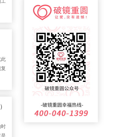
的工
公司可靠吗？...
造出
答：
很多人会选择分手并不是因
的
为不爱，而是两个人之间的
朋
遇到了许许多多无法解决的
矛盾，所以其中一方...
信上
目的
问：
广州破镜重圆教育咨询有限
价值
就此
公司口碑好吗？...
现复
答：
很多人在遇到情感问题时，
顺序
都想要找到一家口碑好的，
成功案例多的情感挽回公
见面
司。但是随着这一新兴...
，这
方做
）
问：
广州破镜重圆教育咨询有限
议和
公司是假的吗？...
口
的时
答：
随着广州破镜重圆教育咨询
有限公司被大众所熟知之
就是