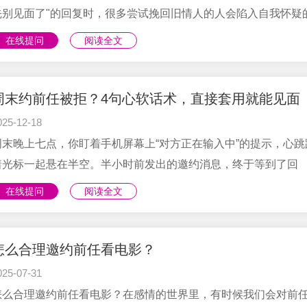
学会“让他......
先别见面了"的回复时，很多尝试挽回旧情人的人会陷入自我怀疑
漩涡。但请别急着否定自己，邀约本身就是一场心理博弈。根据
在线提问
阅读全文
团队500+挽回案例的跟踪研究，首次邀约成功率不足30%才是常
态，关键在于如何化被动为主动。今天分享的三阶铺垫法，将帮
建从"被拒绝"到"主动赴约"的隐形阶梯。第一阶段：无需求感铺垫
周末约前任被拒？4句心软话术，直接套用就能见面
——制造安全对话场域核心逻辑：用第三方话题破除防御机制典
025-12-18
景：分手后因遗留物品/共同宠物/工作交接需要联系错误示范："
周末晚上七点，你盯着手机屏幕上“对方正在输入中”的提示，心跳
的书寄过来吗？......
着光标一起悬在半空。半小时前发出的邀约消息，终于等到了回
复：“这周有点忙，下次吧。”屏幕外的你瞬间泄了气，编辑信息时
在线提问
阅读全文
复斟酌的语气、精心挑选的见面地点，好像都成了白费力气。其
不是前任不想见，而是你的邀约话术没踩中“心软点”——在感情修
挽回指导中，邀约见面是打破僵局的关键一步，选对周末这个黄
怎么合理邀约前任看电影？
机，用对“低压力、高共鸣”的话术，这个周末就能见到前任。咱们
025-07-31
挽回的都知道，前任答应见面的核心是“没压力+有期待”。周末本....
怎么合理邀约前任看电影？在感情的世界里，有时候我们会对前