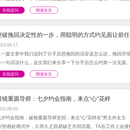
既干净又整洁，可以成为一个全方面强调"干净整洁"的男人。大多
在线提问
阅读全文
男人可能会觉得不难啊，每次我见心仪女生之前都会洗头，换上
的衣服，还会把鞋子擦得干干净净的，我认为我已经算是很干净
你认为只要做到这些就算是令女生满意的”干净”吗？大错特错！许
突
人看上去漂亮光鲜，实际上他们的家里却像猪窝一样乱糟糟的。
023-06-17
为邀请姑娘来家里，只要整理好房间就够了？实际上，还有很多
上一篇文章中我们说到了分手后想挽回的话应该怎么说，挽回开
的细节。朋友们，请......
第一句话说什么，这次我们来分享一下分手后怎么约第一次见面
挽回的过程中不管是对方爱理不理还是聊得热火朝天，不约出来
在线提问
阅读全文
怎么挽回前任呢？用聪明的方式约前任见面才不会拒绝，从而突
回过程中最决定性的一步。一、聪明的约见方式应该是根据前任
态决定的。1.前任很抗拒与你联系就以归还物品作为见面理由。
破镜重圆导师：七夕约会指南，来点“心”花样
以找借口归还对方留在你那的物品，或者拿回你送给对方的礼物
022-08-03
果是礼物的话用归还作为借口对方可能不一定接受。所以最好要
七夕约会指南，破镜重圆导师支招：来点“心”花样在“男主外女主
下拿的是什么东西才会......
内”的相处模式中，久而久之容易缺乏共同话题。TA在工作上会接