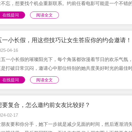
念不忘，想要找个机会重新联系。约前任看电影可能是一个不错
式，但如何邀约才能让需求感不会太高呢？如果对方有不同的反
在线提问
阅读全文
我们又该如何回应呢？一、如何邀约前任看电影选择合适的时机
任看电影的时机很重要。不要在刚分手不久或者对方还处于情绪
定的时候邀约，这样很可能会遭到拒绝。可以选择在一段时间后
五一小长假，用这些技巧让女生答应你的约会邀请！
双方的情绪都已经平静下来，并且有了一定的距离感时，再考虑
025-04-16
约。例如，可以在分手后几个月，或者在某个特殊的日子，如对
在五一小长假的璀璨阳光下，每个角落都弥漫着节日的欢乐气氛
日、你们曾经的纪念日等，......
正是打破日常沉闷，邀请心中那位特别的她共度美好时光的最佳
机。然而，面对心仪的女生，如何巧妙地提出邀请，让她欣然接
在线提问
阅读全文
成为了一门艺术。下面，我们就来分享一套行之有效的小连招，
的五一约会邀请变得不可抗拒。第一招：提前预热，营造期待感
一小长假前的一两周，不妨开始在聊天中偶尔提及假期计划，比
想要复合，怎么邀约前女友比较好？
如：“五一假期你有什么打算吗？听说有个新开的艺术展挺不错
024-02-17
的。”这样既不过分直接，又能让她感受到你对假期有所期待，为
女朋友要和你分手，她下一步就是减少见面的时间，然后逐渐消
的正式邀请埋下伏笔。第二招：个性......