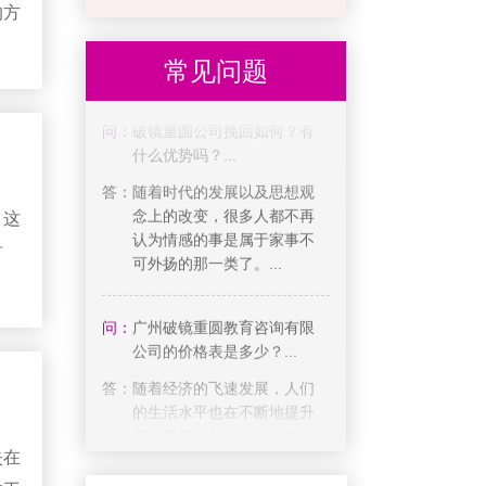
想到了挽回，但是不管她怎
的方
么努力，男友都没有...
应，
常见问题
约前
问：
破镜重圆公司挽回如何？有
不稳
什么优势吗？...
，当
答：
随着时代的发展以及思想观
念上的改变，很多人都不再
邀
认为情感的事是属于家事不
方的
，这
可外扬的那一类了。...
时
受，
问：
广州破镜重圆教育咨询有限
公司的价格表是多少？...
让你
答：
随着经济的飞速发展，人们
在五
的生活水平也在不断地提升
着，但是人与人之间的交往
却变得越来越少，这...
后
失在
问：
广州破镜重圆教育咨询有限